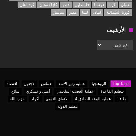
عمان
غزة
فرنسا
فلسطين
قطر
كازاخستان
كردستان
كوريا الشمالية
لبنان
ليبيا
مصر
ميانمار
الأرشيف
الأرشيف
Top Tags
الروهنجيا
عملية زئير الأسد
حماس
لاجئون
اقتصاد
تنظيم القاعدة
عملية الغضب الملحمي
أمني وعسكري
سلاح
طاقة
عملية الوعد الصادق 4
الاتفاق النووي
أكراد
حزب الله
تنظيم الدولة