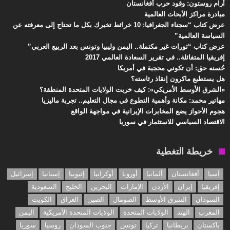
أرام روستون: وقود حرب أفغانستان
مبادرة مراكز الأبحاث العالمية
عرض كتاب “سجناء الجغرافيا: 10 خرائط تخبرك بكل ما تحتاج إلى معرفته عن
السياسة العالمية”
عرض كتاب “ثورات غير مكتملة.. اليمن وليبيا وتونس بعد الربيع العربي”
إفريقيا المتفائلة.. في تقرير السعادة العالمي 2017
حُسنه حق: أن تكوني محجبة في أمريكا
هل يستطيع ماكرون إنقاذ رئاسته؟
«الشرق الأوسط الأمريكي»: كيف خربت الولايات المتحدة المنطقة؟
مهاتير محمد: مكانة وأهمية التطوع في مجال التعليم.. تجربة ماليزيا
هجوم الأحواز يضع المخابرات الإيرانية في مواجهة الواقع
الاقتصاد السياسي للاستثمار في سوريا
خريطة التغطية
آسيا
أفغانستان
ألمانيا
أوروبا
أوكرانيا
إثيوبيا
إسبانيا
إسرائيل
إفريقيا
إيران
الأردن
الإمارات
البحرين
الخليج
السعودية
السودان
الشرق الأوسط
الصومال
الصين
العراق
الكويت
المغرب
الهند
الولايات المتحدة
الولايات المتحدة الأمريكية
اليمن
باكستان
بريطانيا
تركيا
تونس
جنوب السودان
روسيا
سوريا