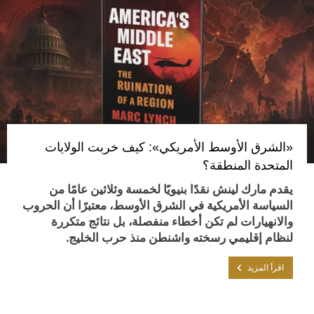
«الشرق الأوسط الأمريكي»: كيف خربت الولايات
المتحدة المنطقة؟
يقدم مارك لينش نقدًا بنيويًا لخمسة وثلاثين عامًا من
السياسة الأمريكية في الشرق الأوسط، معتبرًا أن الحروب
والانهيارات لم تكن أخطاء منفصلة، بل نتائج متكررة
لنظام إقليمي رسخته واشنطن منذ حرب الخليج.
اقرأ المزيد