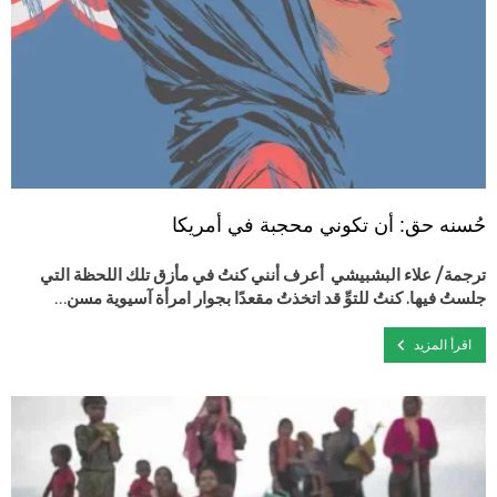
حُسنه حق: أن تكوني محجبة في أمريكا
ترجمة/ علاء البشبيشي أعرف أنني كنتُ في مأزق تلك اللحظة التي
جلستُ فيها. كنتُ للتوِّ قد اتخذتُ مقعدًا بجوار امرأة آسيوية مسن…
اقرأ المزيد