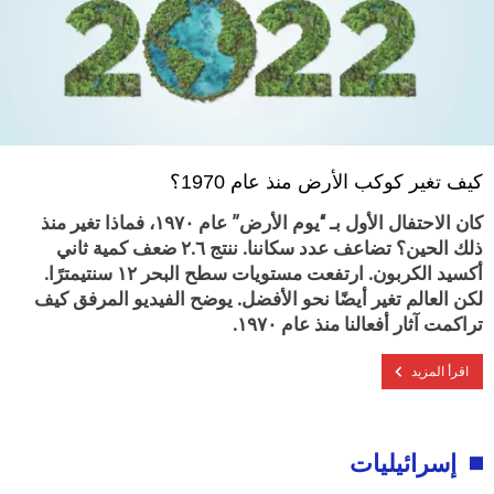
كيف تغير كوكب الأرض منذ عام 1970؟
كان الاحتفال الأول بـ “يوم الأرض” عام ١٩٧٠، فماذا تغير منذ
ذلك الحين؟ تضاعف عدد سكاننا. ننتج ٢.٦ ضعف كمية ثاني
أكسيد الكربون. ارتفعت مستويات سطح البحر ١٢ سنتيمترًا.
لكن العالم تغير أيضًا نحو الأفضل. يوضح الفيديو المرفق كيف
تراكمت آثار أفعالنا منذ عام ١٩٧٠.
اقرأ المزيد
إسرائيليات