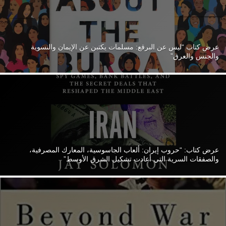
عرض كتاب “ليس عن البرقع: مسلمات يكتبن عن الإيمان والنسوية
عرض كتاب “القوة العظمى البراجماتية: كسب الحرب الباردة في الشرق
الأوسط”
والجنس والعرق”
عرض كتاب: “حروب إيران: ألعاب الجاسوسية، المعارك المصرفية،
عرض كتاب “باكستان.. بين المسجد والجيش”
والصفقات السرية التي أعادت تشكيل الشرق الأوسط”