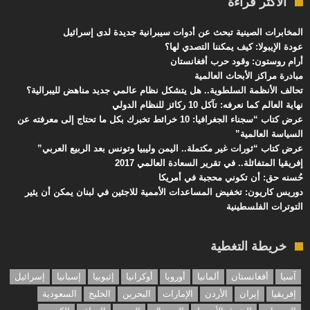
الأكثر قراءة
المخابرات الصينية تبحث عن أدوات سيبرانية جديدة لدى إسرائيل
عودة الإيبولا: كيف يمكننا التصدي لها؟
أرام روستون: وقود حرب أفغانستان
مبادرة مراكز الأبحاث العالمية
تحالف الأنظمة السلطوية.. هل يتشكل نظام عالمي جديد مناهض لليبرالية؟
نهاية العالم كما نعرفه: تآكل 10 ركائز للنظام الدولي
عرض كتاب “سجناء الجغرافيا: 10 خرائط تخبرك بكل ما تحتاج إلى معرفته عن
السياسة العالمية”
عرض كتاب “ثورات غير مكتملة.. اليمن وليبيا وتونس بعد الربيع العربي”
إفريقيا المتفائلة.. في تقرير السعادة العالمي 2017
حُسنه حق: أن تكوني محجبة في أمريكا
دوريس كاريون: تخفيض المساعدات الأممية للاجئين في لبنان يمكن أن يثير
التوترات الفلسطينية
خريطة التغطية
آسيا
أفغانستان
ألمانيا
أوروبا
أوكرانيا
إثيوبيا
إسبانيا
إسرائيل
إفريقيا
إيران
الأردن
الإمارات
البحرين
الخليج
السعودية