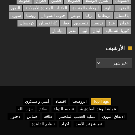
السودان
الشرق الأوسط
الصومال
الصين
العراق
الكويت
المغرب
الهند
الولايات المتحدة
الولايات المتحدة الأمريكية
اليمن
باكستان
بريطانيا
تركيا
تونس
جنوب السودان
روسيا
سوريا
عمان
غزة
فرنسا
فلسطين
قطر
كازاخستان
كردستان
كوريا الشمالية
لبنان
ليبيا
مصر
ميانمار
الأرشيف
الأرشيف
Top Tags
الروهنجيا
اقتصاد
أمني وعسكري
عملية الوعد الصادق 4
تنظيم الدولة
سلاح
حزب الله
الاتفاق النووي
عملية الغضب الملحمي
طاقة
حماس
لاجئون
عملية زئير الأسد
أكراد
تنظيم القاعدة