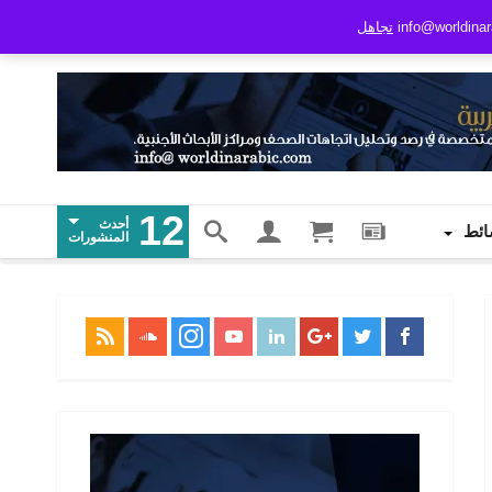
تجاهل
12
أحدث
ائط
المنشورات