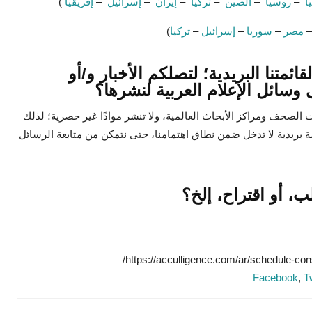
يا
–
روسيا
–
الصين
–
تركيا
–
إيران
–
إسرائيل
–
إفريقيا
)
مصر
–
سوريا
–
إسرائيل
–
تركيا
)
ائمتنا البريدية؛ لتصلكم الأخبار و/أو
ى وسائل الإعلام العربية لنشرها؟
الصحف ومراكز الأبحاث العالمية، ولا تنشر موادًا غير حصرية؛ لذلك
ة بريدية لا تدخل ضمن نطاق اهتمامنا، حتى نتمكن من متابعة الرسائل
، أو اقتراح، إلخ؟
Facebook
,
Tw