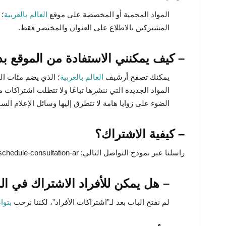
المواد المحمية أو المخصصة على موقع
العالم بالعربية
؛ 
المشتركين بالاطلاع على العنوان والمختصر فقط.
– كيف يمكنني الاستفادة من الموقع ب
يمكنك تصفح أرشيف
العالم بالعربية
المواد الجديدة التي ننشرها تباعًا ولا تتطلب اشتراكات
الضوء على زوايا هامة لا تتطرق إليها وسائل الإعلام السا
– كيفية الاشتراك؟
راسلنا عبر نموذج التواصل التالي: https://acculligence.com/ar/schedule-consultation-ar/، وأبشِر.
– هل يمكن للأفراد الاشتراك في ال
لم نفتح الباب بعد لـ”اشتراكات الأفراد”، لكننا نرحب
بتوا