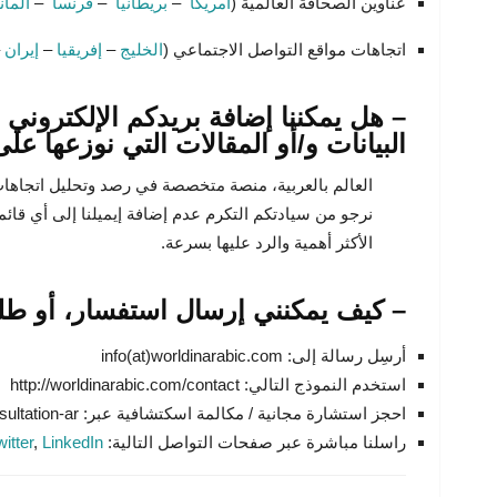
عناوين الصحافة العالمية (
أمريكا
–
بريطانيا
–
فرنسا
–
ألمان
اتجاهات مواقع التواصل الاجتماعي (
الخليج
–
إفريقيا
–
إيران
–
– هل يمكننا إضافة بريدكم الإلكتروني لق
البيانات و/أو المقالات التي نوزعها عل
العالم بالعربية، منصة متخصصة في رصد وتحليل اتجاهات 
نرجو من سيادتكم التكرم عدم إضافة إيميلنا إلى أي قائم
الأكثر أهمية والرد عليها بسرعة.
– كيف يمكنني إرسال استفسار، أو طلب
أرسِل رسالة إلى: info(at)worldinarabic.com
استخدم النموذج التالي: http://worldinarabic.com/contact
احجز استشارة مجانية / مكالمة اسكتشافية عبر: https://acculligence.com/ar/schedule-consultation-ar/
راسلنا مباشرة عبر صفحات التواصل التالية:
LinkedIn
,
itter