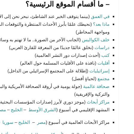
– ما أقسام الموقع الرئيسية؟
في العمق
(بينما يتوقف الخبر عند الشاطئ، نبحر نحن إلى ال
ماذا بعد؟
(نحيطك علمًا بأبرز الأحداث المنتظرة والتوقعات ا
ومواجهة المخاطر)
خلف الكواليس
(الجانب الآخر من الصورة.. ما لا تهتم به وسائل
دراسات
(نخلق عالمًا جديدًا من المعرفة للقارئ العربي)
كتب
(أحدث إصدارات دور النشر العالمية)
أقليات
(نافذة على الأقليات المسلمة حول العالم)
إسرائيليات
(إطلالة على المجتمع الإسرائيلي من الداخل)
مجتمع
(لحياةٍ أفضل)
صحافة عالمية
(جولة يومية في أروقة الصحافة الأمريكية والبري
والتركية والإفريقية)
مراكز أبحاث
(موجز دوري لأبرز إصدارات المؤسسات البحثية ا
المشهد الإقليمي في أسبوع (
الشرق الأوسط
–
الخليج
–
مصر
مراكز الأبحاث العالمية في أسبوع (
مصر
–
الخليج
–
سوريا
–