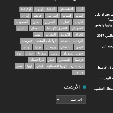
آسيا
أفغانستان
ألمانيا
أوروبا
أوكرانيا
ء الجغرافيا: 10 خرائط تخبرك بكل
إثيوبيا
إسبانيا
إسرائيل
إفريقيا
إيران
ية”
الأردن
الإمارات
البحرين
الخليج
السعودية
وليبيا وتونس
السودان
الشرق الأوسط
الصومال
الصين
العراق
الكويت
المغرب
الهند
مي 2017
الولايات المتحدة
الولايات المتحدة الأمريكية
رفته عن
اليمن
باكستان
بريطانيا
تركيا
تونس
جنوب السودان
روسيا
سوريا
عمان
غزة
فرنسا
فلسطين
قطر
كازاخستان
كردستان
كوريا الشمالية
لبنان
ليبيا
مصر
شرق الأوسط
ميانمار
الولايات
الأرشيف
جال التعليم..
الأرشيف