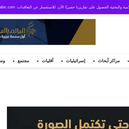
بحثية الحصول على تقاريرنا حصريًا الآن. للاستفسار عن التعاقدات: info@worldinarabic.com
مراكز أبحاث
إسرائيليات
أقليات
مجتمع
وس