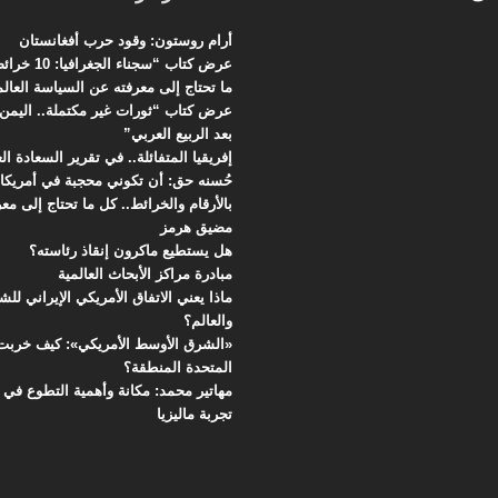
أرام روستون: وقود حرب أفغانستان
عرض كتاب “سجنا
ما تحتاج إلى معرفته عن السياسة العالم
عرض كتاب “ثورات غير مكتملة.. اليمن 
بعد الربيع العربي”
إفريقيا المتفائلة.. في تقرير السعادة العال
حُسنه حق: أن تكوني محجبة في أمريكا
بالأرقام والخرائط.. كل ما تحتاج إلى مع
مضيق هرمز
هل يستطيع ماكرون إنقاذ رئاسته؟
مبادرة مراكز الأبحاث العالمية
ماذا يعني الاتفاق الأمريكي الإيراني لل
والعالم؟
«الشرق الأوسط الأمريكي»: كيف خربت 
المتحدة المنطقة؟
مهاتير محمد: مكانة وأهمية التطوع في م
تجربة ماليزيا