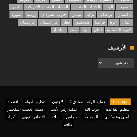
المغرب
الهند
الولايات المتحدة
الولايات المتحدة الأمريكية
اليمن
باكستان
بريطانيا
تركيا
تونس
جنوب السودان
روسيا
سوريا
عمان
غزة
فرنسا
فلسطين
قطر
كازاخستان
كردستان
كوريا الشمالية
لبنان
ليبيا
مصر
ميانمار
الأرشيف
الأرشيف
Top Tags
عملية الوعد الصادق 4
لاجئون
تنظيم الدولة
اقتصاد
تنظيم القاعدة
حزب الله
عملية زئير الأسد
عملية الغضب الملحمي
أمني وعسكري
الروهنجيا
حماس
سلاح
الاتفاق النووي
أكراد
طاقة