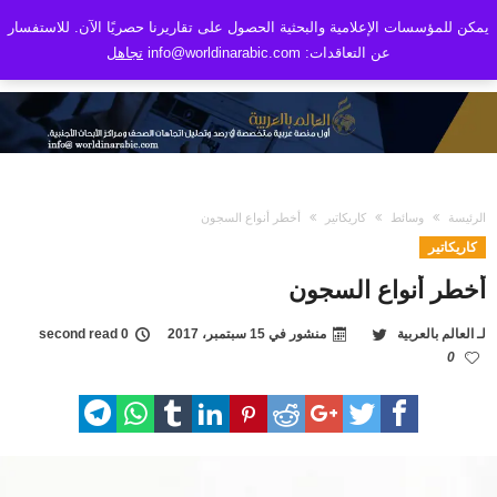
يمكن للمؤسسات الإعلامية والبحثية الحصول على تقاريرنا حصريًا الآن. للاستفسار
عن التعاقدات: info@worldinarabic.com
تجاهل
الرئيسة
وسائط
كاريكاتير
أخطر أنواع السجون
كاريكاتير
أخطر أنواع السجون
لـ
العالم بالعربية
منشور في
15 سبتمبر، 2017
0 second read
0