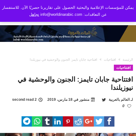
يمكن للمؤسسات الإعلامية والبحثية الحصول على تقاريرنا حصريًا الآن. للاستفسار
عن التعاقدات: info@worldinarabic.com
تجاهل
الرئيسة
افتتاحيات
افتتاحية جابان تايمز: الجنون والوحشية في نيوزيلندا
افتتاحيات
افتتاحية جابان تايمز: الجنون والوحشية في
نيوزيلندا
لـ
العالم بالعربية
منشور في
18 مارس، 2019
2 second read
0