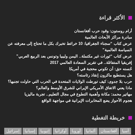
الأكثر قراءة
أرام روستون: وقود حرب أفغانستان
مبادرة مراكز الأبحاث العالمية
عرض كتاب “سجناء الجغرافيا: 10 خرائط تخبرك بكل ما تحتاج إلى معرفته عن
السياسة العالمية”
عرض كتاب “ثورات غير مكتملة.. اليمن وليبيا وتونس بعد الربيع العربي”
إفريقيا المتفائلة.. في تقرير السعادة العالمي 2017
حُسنه حق: أن تكوني محجبة في أمريكا
هل يستطيع ماكرون إنقاذ رئاسته؟
حرب بلا جدوى: كيف تورطت الولايات المتحدة في الحرب التي حاولت تجنبها؟
ماذا يعني الاتفاق الأمريكي الإيراني للشرق الأوسط والعالم؟
مهاتير محمد: مكانة وأهمية التطوع في مجال التعليم.. تجربة ماليزيا
هجوم الأحواز يضع المخابرات الإيرانية في مواجهة الواقع
خريطة التغطية
آسيا
أفغانستان
ألمانيا
أوروبا
أوكرانيا
إثيوبيا
إسبانيا
إسرائيل