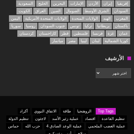
إفريقيا
إيران
الأردن
الإمارات
البحرين
الخليج
السعودية
السودان
الشرق الأوسط
الصومال
الصين
العراق
الكويت
المغرب
الهند
الولايات المتحدة
الولايات المتحدة الأمريكية
اليمن
باكستان
بريطانيا
تركيا
تونس
جنوب السودان
روسيا
سوريا
عمان
غزة
فرنسا
فلسطين
قطر
كازاخستان
كردستان
كوريا الشمالية
لبنان
ليبيا
مصر
ميانمار
الأرشيف
الأرشيف
Top Tags
الروهنجيا
طاقة
الاتفاق النووي
أكراد
تنظيم القاعدة
اقتصاد
عملية زئير الأسد
لاجئون
تنظيم الدولة
عملية الغضب الملحمي
عملية الوعد الصادق 4
حزب الله
حماس
سلاح
أمني وعسكري