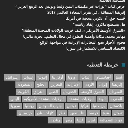
السياسة العالمية”
عرض كتاب “ثورات غير مكتملة.. اليمن وليبيا وتونس بعد الربيع العربي”
إفريقيا المتفائلة.. في تقرير السعادة العالمي 2017
حُسنه حق: أن تكوني محجبة في أمريكا
هل يستطيع ماكرون إنقاذ رئاسته؟
«الشرق الأوسط الأمريكي»: كيف خربت الولايات المتحدة المنطقة؟
مهاتير محمد: مكانة وأهمية التطوع في مجال التعليم.. تجربة ماليزيا
هجوم الأحواز يضع المخابرات الإيرانية في مواجهة الواقع
الاقتصاد السياسي للاستثمار في سوريا
خريطة التغطية
آسيا
أفغانستان
ألمانيا
أوروبا
أوكرانيا
إثيوبيا
إسبانيا
إسرائيل
إفريقيا
إيران
الأردن
الإمارات
البحرين
الخليج
السعودية
السودان
الشرق الأوسط
الصومال
الصين
العراق
الكويت
المغرب
الهند
الولايات المتحدة
الولايات المتحدة الأمريكية
اليمن
باكستان
بريطانيا
تركيا
تونس
جنوب السودان
روسيا
سوريا
عمان
غزة
فرنسا
فلسطين
قطر
كازاخستان
كردستان
كوريا الشمالية
لبنان
ليبيا
مصر
ميانمار