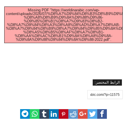
Missing PDF "https://worldinarabic.com/wp-
content/uploads/2026/07/%D8%A7%D9%84%D8%B3%D8%B9%D9%
%D8%A8%D8%B9%D9%8A%D9%88%D9%86-
%D9%85%D8%B1%D8%A7%D9%83%D8%B2-
%D8%A7%D9%84%D8%A3%D8%A8%D8%AD%D8%A7%D8%AB-
%D8%A7%D9%84%D8%B9%D8%A7%D9%84%D9%85%D9%8A%D8%
%D8%A5%D8%B5%D8%AF%D8%A7%D8%B1-
%D8%AA%D8%AC%D8%B1%D9%8A%D8%A8%D9%8A-
%D9%8A%D9%88%D9%84%D9%8A%D9%88-2022.pdf".
الرابط المختصر: