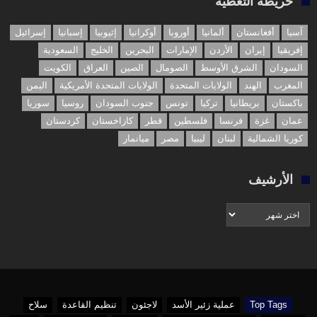
خريطة التغطية
آسيا
أفغانستان
ألمانيا
أوروبا
أوكرانيا
إثيوبيا
إسبانيا
إسرائيل
إفريقيا
إيران
الأردن
الإمارات
البحرين
الخليج
السعودية
السودان
الشرق الأوسط
الصومال
الصين
العراق
الكويت
المغرب
الهند
الولايات المتحدة
الولايات المتحدة الأمريكية
اليمن
باكستان
بريطانيا
تركيا
تونس
جنوب السودان
روسيا
سوريا
عمان
غزة
فرنسا
فلسطين
قطر
كازاخستان
كردستان
كوريا الشمالية
لبنان
ليبيا
مصر
ميانمار
الأرشيف
الأرشيف
Top Tags
عملية زئير الأسد
لاجئون
تنظيم القاعدة
سلاح