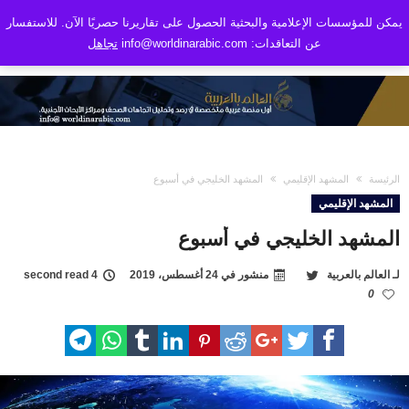
يمكن للمؤسسات الإعلامية والبحثية الحصول على تقاريرنا حصريًا الآن. للاستفسار
عن التعاقدات: info@worldinarabic.com
تجاهل
الرئيسة
المشهد الإقليمي
المشهد الخليجي في أسبوع
المشهد الإقليمي
المشهد الخليجي في أسبوع
لـ
العالم بالعربية
منشور في
24 أغسطس، 2019
4 second read
0