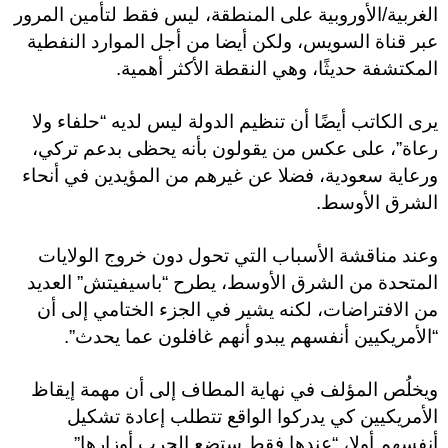
الغربية/الأوروبية على المنطقة، ليس فقط لتأمين المرور
عبر قناة السويس، ولكن أيضا من أجل الموارد النفطية
المكتشفة حديثًا، وهي النقطة الأكثر أهمية.
يرى الكاتب أيضًا أن تنظيم الدولة ليس لديه “حلفاء ولا
رعاة”، على عكس من يقولون بأنه يحظى بدعم تركي،
ورعاية سعودية، فضلا عن غيرهم من المؤيدين في أنحاء
الشرق الأوسط.
وعند مناقشة الأسباب التي تحول دون خروج الولايات
المتحدة من الشرق الأوسط، يطرح “باسيفيتش” العديد
من الافتراضات، لكنه يشير في الجزء الختامي إلى أن
“الأمريكيين أنفسهم يبدو أنهم غافلون عما يحدث”.
ويخلُص المؤلف في نهاية المطاف إلى أن مهمة إيقاظ
الأمريكيين كي يدركوا الواقع تتطلب إعادة تشكيل
أنفسهم أولا، “عندها فقط ستضع الحرب أوزارها”.