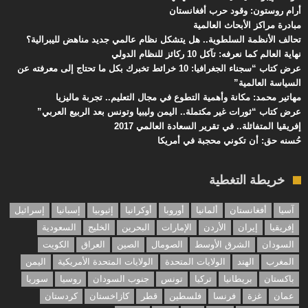
أرام روستون: وقود حرب أفغانستان
مبادرة مراكز الأبحاث العالمية
تحالف الأنظمة السلطوية.. هل يتشكل نظام عالمي جديد مناهض لليبرالية؟
نهاية العالم كما نعرفه: تآكل 10 ركائز للنظام الدولي
عرض كتاب “سجناء الجغرافيا: 10 خرائط تخبرك بكل ما تحتاج إلى معرفته عن
السياسة العالمية”
مهاتير محمد: مكانة وأهمية التطوع في مجال التعليم.. تجربة ماليزيا
عرض كتاب “ثورات غير مكتملة.. اليمن وليبيا وتونس بعد الربيع العربي”
إفريقيا المتفائلة.. في تقرير السعادة العالمي 2017
حُسنه حق: أن تكوني محجبة في أمريكا
خريطة التغطية
آسيا
أفغانستان
ألمانيا
أوروبا
أوكرانيا
إثيوبيا
إسبانيا
إسرائيل
إفريقيا
إيران
الأردن
الإمارات
البحرين
الخليج
السعودية
السودان
الشرق الأوسط
الصومال
الصين
العراق
الكويت
المغرب
الهند
الولايات المتحدة
الولايات المتحدة الأمريكية
اليمن
باكستان
بريطانيا
تركيا
تونس
جنوب السودان
روسيا
سوريا
عمان
غزة
فرنسا
فلسطين
قطر
كازاخستان
كردستان