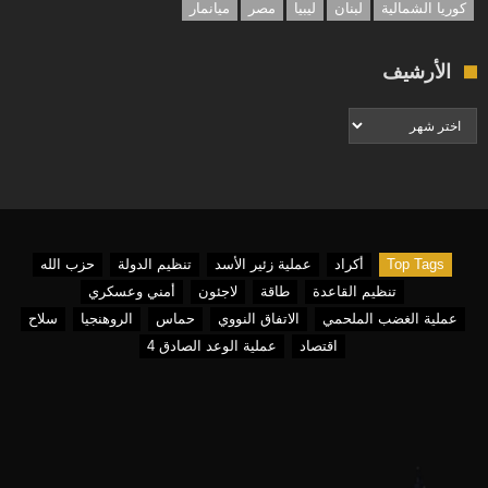
كوريا الشمالية
لبنان
ليبيا
مصر
ميانمار
الأرشيف
الأرشيف
Top Tags
أكراد
عملية زئير الأسد
تنظيم الدولة
حزب الله
تنظيم القاعدة
طاقة
لاجئون
أمني وعسكري
عملية الغضب الملحمي
الاتفاق النووي
حماس
الروهنجيا
سلاح
اقتصاد
عملية الوعد الصادق 4