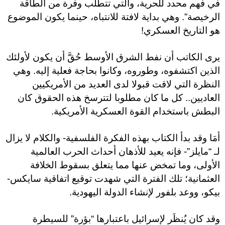
في فهم محدد للحرية، والتي تتطلب وفرة من الطاقة
الرخيصة”. وهي بداية لافتة للانتباه، حينما يكون الموضوع
هو التاريخ العسكري!
يرى الكاتب أن نفط الشرق الأوسط حُقَّ أن يكون لأولئك
الذين اكتشفوه، وطوروه، وكانوا بحاجة فعلية إليه. وهي
النظرة التي لاقت قبولا لدى العديد من الأمريكيين
العاديين.. كل ما كان مطلوبا لتترسخ هذه الحقوق كان
البطش باستخدام القوة العسكرية الأمريكية.
أمَا وقد بدأ الكتاب بهذه الفكرة الفلسفية- والكلام لا يزال
لـ “مايلز”- فإنه يعيد للأذهان أحداث الحرب العالمية
الأولى، وما تمخض عنها مما يتعلق بسقوط الخلافة
العثمانية؛ تلك الفترة التي شهدت توقيع اتفاقية سايكس-
بيكو، ووعد بلفور لإنشاء الدولة اليهودية.
وقد كان يُنظَر لإسرائيل باعتبارها “بؤرة” للسيطرة