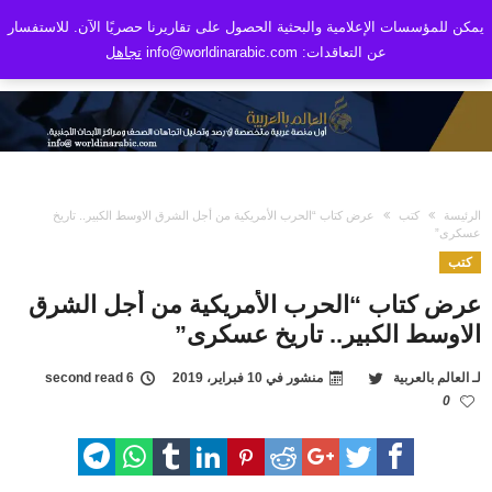
يمكن للمؤسسات الإعلامية والبحثية الحصول على تقاريرنا حصريًا الآن. للاستفسار
عن التعاقدات: info@worldinarabic.com
تجاهل
الرئيسة
كتب
عرض كتاب “الحرب الأمريكية من أجل الشرق الاوسط الكبير.. تاريخ
عسكرى”
كتب
عرض كتاب “الحرب الأمريكية من أجل الشرق
الاوسط الكبير.. تاريخ عسكرى”
لـ
العالم بالعربية
منشور في
10 فبراير، 2019
6 second read
0