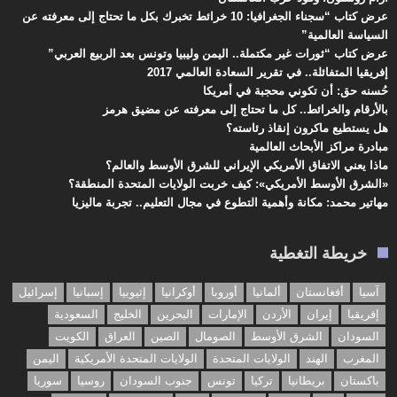
عرض كتاب “سجناء الجغرافيا: 10 خرائط تخبرك بكل ما تحتاج إلى معرفته عن
السياسة العالمية”
عرض كتاب “ثورات غير مكتملة.. اليمن وليبيا وتونس بعد الربيع العربي”
إفريقيا المتفائلة.. في تقرير السعادة العالمي 2017
حُسنه حق: أن تكوني محجبة في أمريكا
بالأرقام والخرائط.. كل ما تحتاج إلى معرفته عن مضيق هرمز
هل يستطيع ماكرون إنقاذ رئاسته؟
مبادرة مراكز الأبحاث العالمية
ماذا يعني الاتفاق الأمريكي الإيراني للشرق الأوسط والعالم؟
«الشرق الأوسط الأمريكي»: كيف خربت الولايات المتحدة المنطقة؟
مهاتير محمد: مكانة وأهمية التطوع في مجال التعليم.. تجربة ماليزيا
خريطة التغطية
آسيا
أفغانستان
ألمانيا
أوروبا
أوكرانيا
إثيوبيا
إسبانيا
إسرائيل
إفريقيا
إيران
الأردن
الإمارات
البحرين
الخليج
السعودية
السودان
الشرق الأوسط
الصومال
الصين
العراق
الكويت
المغرب
الهند
الولايات المتحدة
الولايات المتحدة الأمريكية
اليمن
باكستان
بريطانيا
تركيا
تونس
جنوب السودان
روسيا
سوريا