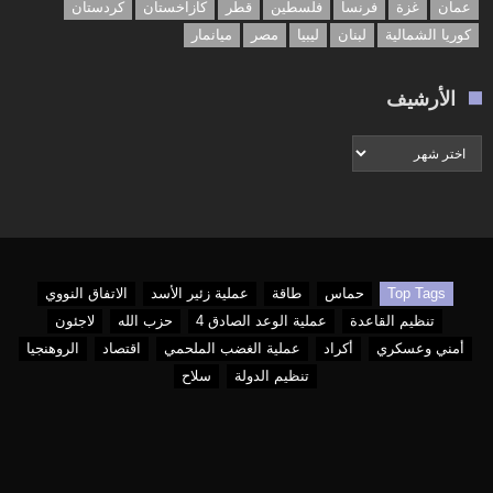
عمان
غزة
فرنسا
فلسطين
قطر
كازاخستان
كردستان
كوريا الشمالية
لبنان
ليبيا
مصر
ميانمار
الأرشيف
الأرشيف
Top Tags
حماس
طاقة
عملية زئير الأسد
الاتفاق النووي
تنظيم القاعدة
عملية الوعد الصادق 4
حزب الله
لاجئون
أمني وعسكري
أكراد
عملية الغضب الملحمي
اقتصاد
الروهنجيا
تنظيم الدولة
سلاح