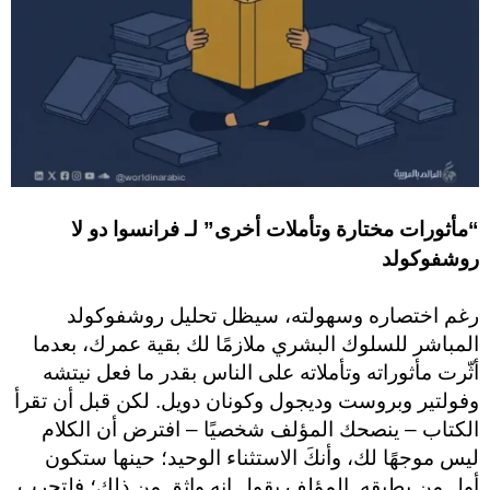
“مأثورات مختارة وتأملات أخرى” لـ فرانسوا دو لا
روشفوكولد
رغم اختصاره وسهولته، سيظل تحليل روشفوكولد
المباشر للسلوك البشري ملازمًا لك بقية عمرك، بعدما
أثّرت مأثوراته وتأملاته على الناس بقدر ما فعل نيتشه
وفولتير وبروست وديجول وكونان دويل. لكن قبل أن تقرأ
الكتاب – ينصحك المؤلف شخصيًا – افترض أن الكلام
ليس موجهًا لك، وأنكَ الاستثناء الوحيد؛ حينها ستكون
أول من يطبقه. المؤلف يقول إنه واثق من ذلك؛ فلتجرب.