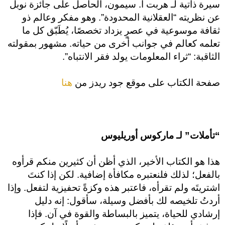
سيرة ذاتية لـ هربت أ. سيمون، الحاصل على جائزة نوبل
عن نظريته “العقلانية المحدودة”. وهو مفكر وعالم ذو
ثقافة موسوعية في عصرٍ يزداد تخصصًا، يُطَبّق كل ما
تعلمه كعالم في جوانب أخرى من حياته. مشهور بمقولته
الثاقبة: “ثراء المعلومات يولد فقر الانتباه”.
صفحة الكتاب على موقع جود ريدز من
هنا
“تأملات” لـ ماركوس أوريليوس
هذا هو الكتاب الأخير، الذي أظن أن كثيرين منكم قرأوه
بالفعل؛ لذلك فلنعتبره مكافأة إضافية. لكن إذا كنتَ
اشتريتَه ولم تقرأه، فاعتبر هذه وكزةً تحفيزية لتفعل. وإذا
أردتُ تلخيصه لك بأفضل وسيلة، سأقول: إنه دليل
إرشادي للحياة، يتميز بالبساطة والقوة في آن. فإذا