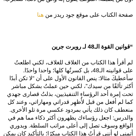
صفحة الكتاب على موقع جود ريدز من
هنا
“قوانين القوة الـ48 لـ روبرت جرين
لم أقرأ هذا الكتاب من الغلاف للغلاف، لكني اطلعتُ
على قوانينه الـ48، بل كسرتُها كلها؛ واحدا واحدًا.
سأعطيكَ مثالا: ينص القانون الأول على أن “لا تكن أبدًا
أكثر تألقًا من سيدك”، لكني حين عملتُ بشكل مباشر
تحت إمرة أحد الرؤساء التنفيذيين، بذلتُ قصارى جهدي
كما لم أفعل من قبل لأُظهِر قدراتي ومهاراتي، وعند كل
منعطف كان ذلك يأتي بمردود عكسي مرة تلو الأخرى.
والدرس: اجعل رؤساءك يظهرون أكثر ذكاء مما هم في
الواقع وسوف تصل إلى أعلى مراتب السلطة. وبدوري
أتمنى لو أنني قرأتُ هذا الكتاب مبكرًا؛ بالتأكيد كان يمكن