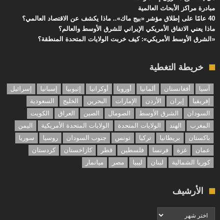
مبادرة مراكز الأبحاث العالمية
40 عامًا على إطلاق مؤشر «بيج ماك».. ماذا يكشف عن الاقتصاد العالمي؟
ماذا يعني الاتفاق الأمريكي الإيراني للشرق الأوسط والعالم؟
«الشرق الأوسط الأمريكي»: كيف خربت الولايات المتحدة المنطقة؟
خريطة التغطية
آسيا
أفغانستان
ألمانيا
أوروبا
أوكرانيا
إثيوبيا
إسبانيا
إسرائيل
إفريقيا
إيران
الأردن
الإمارات
البحرين
الخليج
السعودية
السودان
الشرق الأوسط
الصومال
الصين
العراق
الكويت
المغرب
الهند
الولايات المتحدة
الولايات المتحدة الأمريكية
اليمن
باكستان
بريطانيا
تركيا
تونس
جنوب السودان
روسيا
سوريا
عمان
غزة
فرنسا
فلسطين
قطر
كازاخستان
كردستان
كوريا الشمالية
لبنان
ليبيا
مصر
ميانمار
الأرشيف
الأرشيف