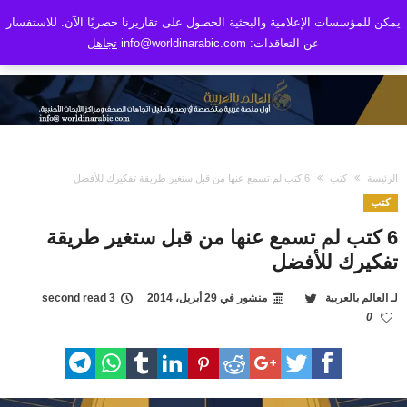
يمكن للمؤسسات الإعلامية والبحثية الحصول على تقاريرنا حصريًا الآن. للاستفسار
عن التعاقدات: info@worldinarabic.com
تجاهل
الرئيسة
كتب
6 كتب لم تسمع عنها من قبل ستغير طريقة تفكيرك للأفضل
كتب
6 كتب لم تسمع عنها من قبل ستغير طريقة
تفكيرك للأفضل
لـ
العالم بالعربية
منشور في
29 أبريل، 2014
3 second read
0