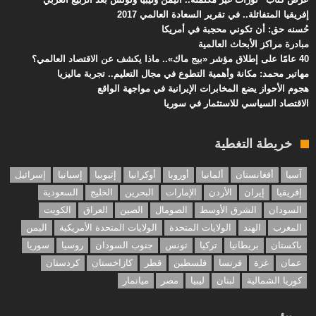
إفريقيا المتفائلة.. في تقرير السعادة العالمي 2017
حُسنه حق: أن تكوني محجبة في أمريكا
مبادرة مراكز الأبحاث العالمية
40 عامًا على إطلاق مؤشر «بيج ماك».. ماذا يكشف عن الاقتصاد العالمي؟
مهاتير محمد: مكانة وأهمية التطوع في مجال التعليم.. تجربة ماليزيا
هجوم الأحواز يضع المخابرات الإيرانية في مواجهة الواقع
الاقتصاد السياسي للاستثمار في سوريا
خريطة التغطية
آسيا
أفغانستان
ألمانيا
أوروبا
أوكرانيا
إثيوبيا
إسبانيا
إسرائيل
إفريقيا
إيران
الأردن
الإمارات
البحرين
الخليج
السعودية
السودان
الشرق الأوسط
الصومال
الصين
العراق
الكويت
المغرب
الهند
الولايات المتحدة
الولايات المتحدة الأمريكية
اليمن
باكستان
بريطانيا
تركيا
تونس
جنوب السودان
روسيا
سوريا
عمان
غزة
فرنسا
فلسطين
قطر
كازاخستان
كردستان
كوريا الشمالية
لبنان
ليبيا
مصر
ميانمار