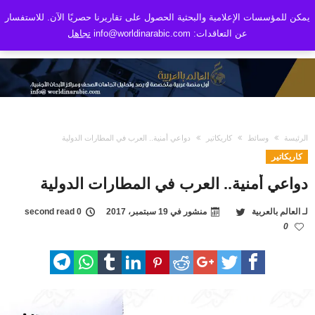
يمكن للمؤسسات الإعلامية والبحثية الحصول على تقاريرنا حصريًا الآن. للاستفسار
عن التعاقدات: info@worldinarabic.com
تجاهل
الرئيسة
وسائط
كاريكاتير
دواعي أمنية.. العرب في المطارات الدولية
كاريكاتير
دواعي أمنية.. العرب في المطارات الدولية
لـ
العالم بالعربية
منشور في
19 سبتمبر، 2017
0 second read
0