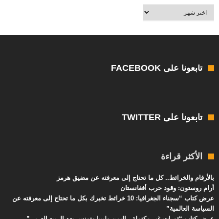
أرشيف
العالم
بالعربية
تابعونا على FACEBOOK
تابعونا على TWITTER
الأكثر قراءة
بالأرقام والخرائط.. كل ما تحتاج إلى معرفته عن مضيق هرمز
أرام روستون: وقود حرب أفغانستان
عرض كتاب “سجناء الجغرافيا: 10 خرائط تخبرك بكل ما تحتاج إلى معرفته عن
السياسة العالمية”
عرض كتاب “ثورات غير مكتملة.. اليمن وليبيا وتونس بعد الربيع العربي”