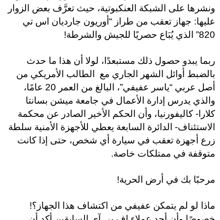
ونشرها على الشبكة العنكبوتية، حيث تعرَّف بعض الزوار
عليها: جهاز تعقب من طراز “أوريون جارديان اس تي
820” الذي يُبَاع حصريًا للجيش والشرطة!
ربما يبدو حصول ذلك مستبعدًا، لولا أن هذا ما حدث
بالضبط أوائل الشهر الجاري مع الطالب الأمريكي من
أصل عربي “ياسر عفيفي”، البالغ من العمر 20 عامًا،
والذي يدرس إدارة الأعمال في جامعة ميشن بسانتا
كلارا- كاليفورنيا، وأن الحكم الأخير الصادر عن محكمة
الاستئناف- الدائرة السابعة يعطي للأجهزة الأمنية سلطة
زرع أجهزة تعقب في سيارة أي شخص، حتى إذا كانت
متوقفة في ممتلكات خاصة.
مرحبًا بك في أرض الحرية!
ماذا لو لم يتمكن عفيفي من اكتشاف هذا الجهاز؟!
خصوصًا وأن أحد عملاء إف بي آي السابقين أكد أن