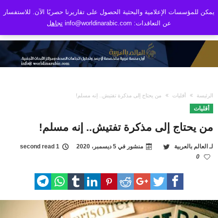
يمكن للمؤسسات الإعلامية والبحثية الحصول على تقاريرنا حصريًا الآن. للاستفسار
عن التعاقدات: info@worldinarabic.com
تجاهل
الرئيسة
أقليات
من يحتاج إلى مذكرة تفتيش.. إنه مسلم!
أقليات
من يحتاج إلى مذكرة تفتيش.. إنه مسلم!
لـ
العالم بالعربية
منشور في
5 ديسمبر، 2020
1 second read
0