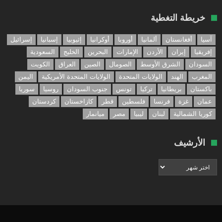
خريطة التغطية
آسيا
أفغانستان
ألمانيا
أوروبا
أوكرانيا
إثيوبيا
إسبانيا
إسرائيل
إفريقيا
إيران
الأردن
الإمارات
البحرين
الخليج
السعودية
السودان
الشرق الأوسط
الصومال
الصين
العراق
الكويت
المغرب
الهند
الولايات المتحدة
الولايات المتحدة الأمريكية
اليمن
باكستان
بريطانيا
تركيا
تونس
جنوب السودان
روسيا
سوريا
عمان
غزة
فرنسا
فلسطين
قطر
كازاخستان
كردستان
كوريا الشمالية
لبنان
ليبيا
مصر
ميانمار
الأرشيف
الأرشيف