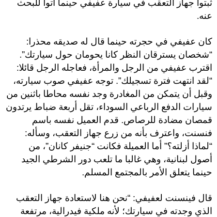
ثبتوا جهاز التعقب في سيارة عفيفي حينما أتوا للبحث
عنه.
كان عفيفي في حجرته حينما قال له صديقه محذرا:
“شخصان يسترقان النظر كانا يحومان حول سيارتك”.
اقترب عفيفي من الرجل والمرأة، فعاجله الرجل قائلا:
“لقد انتهت فترة تسجيلك”. توجه عفيفي صوب سيارته،
وقبل أن يتمكن من المغادرة وجد نفسه محاطا باثنين من
سيارات الدفع الرباعي السوداء، تقل أربعة ضباط يرتدون
قمصان مضادة للرصاص. قدم العميل نفسه باسم
فنسنت، واعترف بأنه من زرع جهاز التعقب، وسأله:
“لماذا أزلته؟” أما العميلة فكانت “جنيفر كانان”، من
أصول لبنانية، وهي غالبا ما تلعب دور الشرطي الجيد
حينما يتعلق الأمر بالمجتمع المسلم.
قال فينسنت لعفيفي: “نحن هنا لاستعادة جهاز التعقب
الذي وجدته في سيارتك؛ لأنه ملكية فيدرالية، مرتفعة