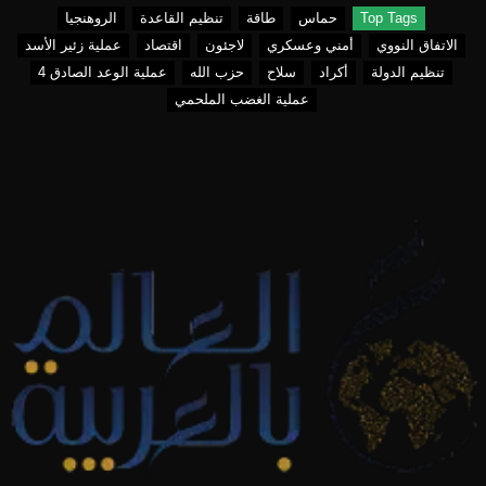
Top Tags
حماس
طاقة
تنظيم القاعدة
الروهنجيا
الاتفاق النووي
أمني وعسكري
لاجئون
اقتصاد
عملية زئير الأسد
تنظيم الدولة
أكراد
سلاح
حزب الله
عملية الوعد الصادق 4
عملية الغضب الملحمي