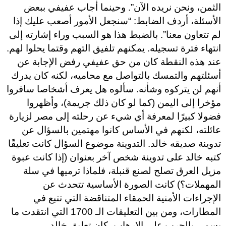
الثمن، ونحن نريده الآن”. وحينما أجاب عفيفي ببعض
الأسئلة، أردف الضابط: “سنجعل الأمور أصعب عليك إذا
لم تتعاون معنا”. بالضبط هذا هو السبب وراء إشارته إلى
انتهاء فترة تسجيله. يمكنهم تلفيق التهم وقتما يحلوا لهم.
عند هذه النقطة كان من حق عفيفي رفض الإجابة عن
أسئلتهم والتمسك بالتواصل مع محاميه، لكنه كان يدرك
أنهم لن يتركوه وشأنه. سألوه هل يعرف أشخاصا سافروا
مؤخرا إلى اليمن (كما لو كان ذلك جريمة)، وأظهروا
فضولا كبيرًا لمعرفة أي شيء عن رحلته إلى مصر لزيارة
عائلته، لكنهم في الأساس كانوا مهتمين بالسؤال عن
تدوينة صديقه خالد. التدوينة موضوع السؤال كانت تعليقًا
كتبه خالد على تدوينة شخص آخر بعنوان (إذا كانت عبوة
مزيل العرق تصلح لصنع قنبلة، فلماذا ترميها في سلة
المهملات؟) كانت الصورة الأساسية تتحدث عن
الإجراءات الأمنية الحمقاء المتناقضة التي تتبع في
المطارات، ومن بين التعليقات الـ 1700 التي انتقدت ما
يسمى بالحرب على الإرهاب، كان تعليق خالد.