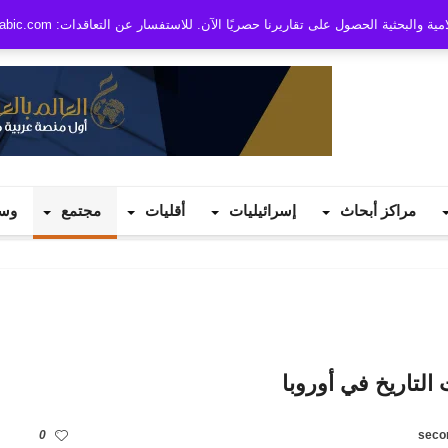
بحثية الحصول على تقاريرنا حصريًا الآن. للاستفسار عن التعاقدات: info@worldinarabic.com
مراكز أبحاث
إسرائيليات
أقليات
مجتمع
وس
0