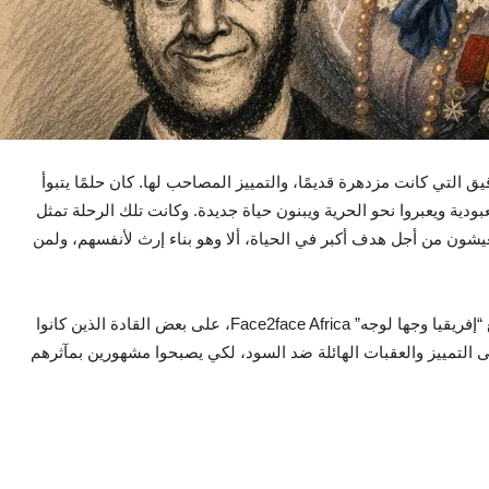
ق التي كانت مزدهرة قديمًا، والتمييز المصاحب لها. كان حلمًا يتبوأ
بودية ويعبروا نحو الحرية ويبنون حياة جديدة. وكانت تلك الرحلة تمثل
عيشون من أجل هدف أكبر في الحياة، ألا وهو بناء إرث لأنفسهم، ولمن
في هذه القائمة يسلط الكاتب “إتسي أتسو” الضوء، عبر موقع “إفريقيا وجها لوجه” Face2face Africa، على بعض القادة الذين كانوا
لى التمييز والعقبات الهائلة ضد السود، لكي يصبحوا مشهورين بمآثرهم