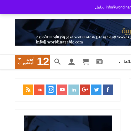
تجاهل
12
أحدث
ائط
المنشورات