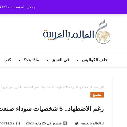
أسئلة شائعة
استطلاع رأي
انضم إلى فريقنا
أغسطس 08, 2026
يمكن للمؤسسات الإعلامية وال
خلف الكواليس
في العمق
ماذا بعد؟
كتب
الرئيسة
مجتمع
رغم الاضطهاد.. 5 شخصيات سوداء صنعت التاريخ في أوروبا
مجتمع
رغم الاضطهاد.. 5 شخصيات سوداء صنعت التاريخ في أوروبا
لـ
العالم بالعربية
منشور في
25 مايو، 2023
2 second read