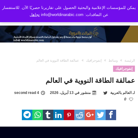
يمكن للمؤسسات الإعلامية والبحثية الحصول على تقاريرنا حصريًا الآن. للاستفسار
عن التعاقدات: info@worldinarabic.com
تجاهل
الرئيسة
وسائط
إنفوجرافيك
عمالقة الطاقة النووية في العالم
إنفوجرافيك
عمالقة الطاقة النووية في العالم
لـ
العالم بالعربية
منشور في
13 أبريل، 2026
4 second read
0