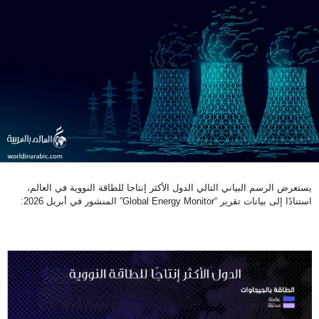
يستعرض الرسم البياني التالي الدول الأكثر إنتاجا للطاقة النووية في العالم،
استنادًا إلى بيانات تقرير “Global Energy Monitor” المنشور في أبريل 2026: