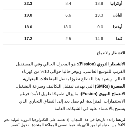
أوكرانيا
13.8
8.4
22.3
اليابان
13.3
6.6
19.8
أوغندا
0.0
18.0
18.0
كندا
14.6
2.5
17.2
الانشطار والاندماج
الانشطار النووي (Fission):
هو المحرك الحالي وفي المستقبل
القريب للتوسع العالمي، ويوفر حاليا حوالي 10% من كهرباء
العالم. ويشهد هذا القطاع تطورًا بفضل
المفاعلات المعيارية
الصغيرة (SMRs)
التي تهدف لتقليل التكاليف وسرعة التشغيل.
الاندماج النووي (Fusion):
ما يزال طموحًا طويل الأمد؛ فرغم
الاستثمارات المتزايدة، لم يصل بعد إلى النطاق التجاري الذي
يسمح بالاعتماد عليه في الشبكات العامة.
فرنسا
رائدة تاريخيا في هذا المجال، إذ تعتمد على التكنولوجيا النووية لتوليد نحو
69%
من احتياجاتها من الكهرباء.
فيما تسعى
المملكة المتحدة
لدخول “عصر