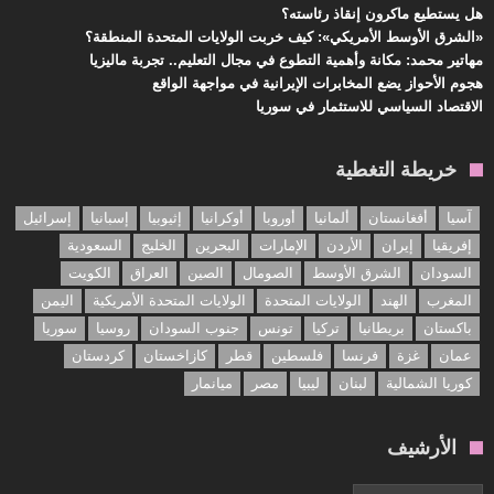
هل يستطيع ماكرون إنقاذ رئاسته؟
«الشرق الأوسط الأمريكي»: كيف خربت الولايات المتحدة المنطقة؟
مهاتير محمد: مكانة وأهمية التطوع في مجال التعليم.. تجربة ماليزيا
هجوم الأحواز يضع المخابرات الإيرانية في مواجهة الواقع
الاقتصاد السياسي للاستثمار في سوريا
خريطة التغطية
آسيا
أفغانستان
ألمانيا
أوروبا
أوكرانيا
إثيوبيا
إسبانيا
إسرائيل
إفريقيا
إيران
الأردن
الإمارات
البحرين
الخليج
السعودية
السودان
الشرق الأوسط
الصومال
الصين
العراق
الكويت
المغرب
الهند
الولايات المتحدة
الولايات المتحدة الأمريكية
اليمن
باكستان
بريطانيا
تركيا
تونس
جنوب السودان
روسيا
سوريا
عمان
غزة
فرنسا
فلسطين
قطر
كازاخستان
كردستان
كوريا الشمالية
لبنان
ليبيا
مصر
ميانمار
الأرشيف