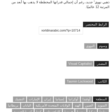
ذهبي نووي” جديد، رغم أن إجمالي قدراتها المخططة لا يذهب بها أبعد من
المرتبة 12 عالميًا.
الرابط المختصر:
وسوم
النووي
المصدر:
Visual Capitalist
الكاتب:
Tasmin Lockwood
المنطقة:
أوغندا
أوكرانيا
إسبانيا
إيران
الإمارات
التشيك
السويد
الصين
الهند
الولايات المتحدة الأمريكية
اليابان
بريطانيا
بولندا
تركيا
روسيا
فرنسا
كازاخستان
كندا
كوريا الجنوبية