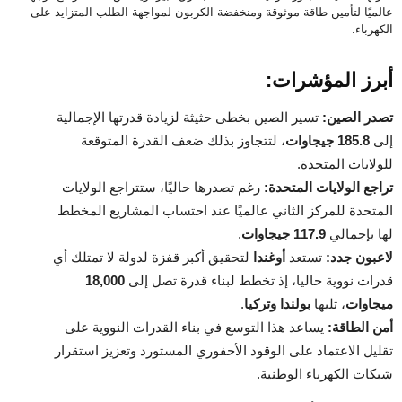
عالميًا لتأمين طاقة موثوقة ومنخفضة الكربون لمواجهة الطلب المتزايد على
الكهرباء.
أبرز المؤشرات:
تصدر الصين:
تسير الصين بخطى حثيثة لزيادة قدرتها الإجمالية
إلى
185.8 جيجاوات
، لتتجاوز بذلك ضعف القدرة المتوقعة
للولايات المتحدة.
تراجع الولايات المتحدة:
رغم تصدرها حاليًا، ستتراجع الولايات
المتحدة للمركز الثاني عالميًا عند احتساب المشاريع المخطط
لها بإجمالي
117.9 جيجاوات
.
لاعبون جدد:
تستعد
أوغندا
لتحقيق أكبر قفزة لدولة لا تمتلك أي
قدرات نووية حاليا، إذ تخطط لبناء قدرة تصل إلى
18,000
ميجاوات
، تليها
بولندا وتركيا
.
أمن الطاقة:
يساعد هذا التوسع في بناء القدرات النووية على
تقليل الاعتماد على الوقود الأحفوري المستورد وتعزيز استقرار
شبكات الكهرباء الوطنية.