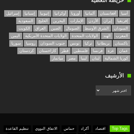
خريطة التغطية
آسيا
أفغانستان
ألمانيا
أوروبا
أوكرانيا
إثيوبيا
إسبانيا
إسرائيل
إفريقيا
إيران
الأردن
الإمارات
البحرين
الخليج
السعودية
السودان
الشرق الأوسط
الصومال
الصين
العراق
الكويت
المغرب
الهند
الولايات المتحدة
الولايات المتحدة الأمريكية
اليمن
باكستان
بريطانيا
تركيا
تونس
جنوب السودان
روسيا
سوريا
عمان
غزة
فرنسا
فلسطين
قطر
كازاخستان
كردستان
كوريا الشمالية
لبنان
ليبيا
مصر
ميانمار
الأرشيف
الأرشيف
Top Tags
اقتصاد
أكراد
حماس
الاتفاق النووي
تنظيم القاعدة