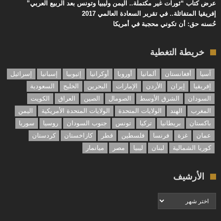
عرض كتاب “ثورات غير مكتملة.. اليمن وليبيا وتونس بعد الربيع العربي”
إفريقيا المتفائلة.. في تقرير السعادة العالمي 2017
حُسنه حق: أن تكوني محجبة في أمريكا
خريطة التغطية
آسيا
أفغانستان
ألمانيا
أوروبا
أوكرانيا
إثيوبيا
إسبانيا
إسرائيل
إفريقيا
إيران
الأردن
الإمارات
البحرين
الخليج
السعودية
السودان
الشرق الأوسط
الصومال
الصين
العراق
الكويت
المغرب
الهند
الولايات المتحدة
الولايات المتحدة الأمريكية
اليمن
باكستان
بريطانيا
تركيا
تونس
جنوب السودان
روسيا
سوريا
عمان
غزة
فرنسا
فلسطين
قطر
كازاخستان
كردستان
كوريا الشمالية
لبنان
ليبيا
مصر
ميانمار
الأرشيف
الأرشيف