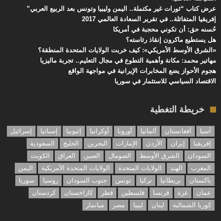
عرض كتاب “ثورات غير مكتملة.. اليمن وليبيا وتونس بعد الربيع العربي”
إفريقيا المتفائلة.. في تقرير السعادة العالمي 2017
حُسنه حق: أن تكوني محجبة في أمريكا
هل يستطيع ماكرون إنقاذ رئاسته؟
«الشرق الأوسط الأمريكي»: كيف خربت الولايات المتحدة المنطقة؟
مهاتير محمد: مكانة وأهمية التطوع في مجال التعليم.. تجربة ماليزيا
هجوم الأحواز يضع المخابرات الإيرانية في مواجهة الواقع
الاقتصاد السياسي للاستثمار في سوريا
خريطة التغطية
آسيا
أفغانستان
ألمانيا
أوروبا
أوكرانيا
إثيوبيا
إسبانيا
إسرائيل
إفريقيا
إيران
الأردن
الإمارات
البحرين
الخليج
السعودية
السودان
الشرق الأوسط
الصومال
الصين
العراق
الكويت
المغرب
الهند
الولايات المتحدة
الولايات المتحدة الأمريكية
اليمن
باكستان
بريطانيا
تركيا
تونس
جنوب السودان
روسيا
سوريا
عمان
غزة
فرنسا
فلسطين
قطر
كازاخستان
كردستان
كوريا الشمالية
لبنان
ليبيا
مصر
ميانمار