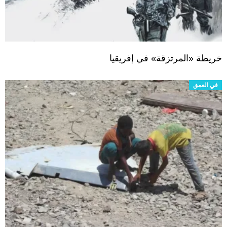
خريطة «المرتزقة» في إفريقيا
في العمق