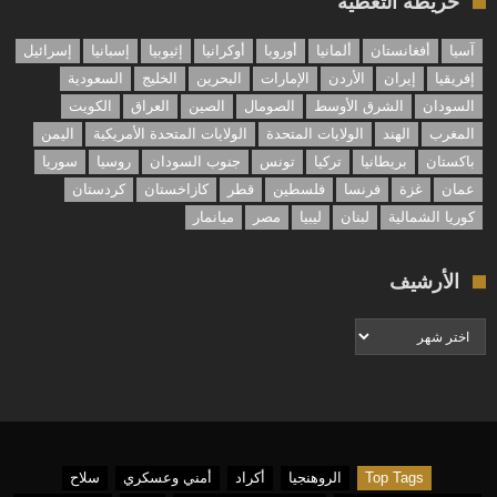
خريطة التغطية
آسيا
أفغانستان
ألمانيا
أوروبا
أوكرانيا
إثيوبيا
إسبانيا
إسرائيل
إفريقيا
إيران
الأردن
الإمارات
البحرين
الخليج
السعودية
السودان
الشرق الأوسط
الصومال
الصين
العراق
الكويت
المغرب
الهند
الولايات المتحدة
الولايات المتحدة الأمريكية
اليمن
باكستان
بريطانيا
تركيا
تونس
جنوب السودان
روسيا
سوريا
عمان
غزة
فرنسا
فلسطين
قطر
كازاخستان
كردستان
كوريا الشمالية
لبنان
ليبيا
مصر
ميانمار
الأرشيف
الأرشيف
Top Tags
الروهنجيا
أكراد
أمني وعسكري
سلاح