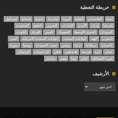
خريطة التغطية
آسيا
أفغانستان
ألمانيا
أوروبا
أوكرانيا
إثيوبيا
إسبانيا
إسرائيل
إفريقيا
إيران
الأردن
الإمارات
البحرين
الخليج
السعودية
السودان
الشرق الأوسط
الصومال
الصين
العراق
الكويت
المغرب
الهند
الولايات المتحدة
الولايات المتحدة الأمريكية
اليمن
باكستان
بريطانيا
تركيا
تونس
جنوب السودان
روسيا
سوريا
عمان
غزة
فرنسا
فلسطين
قطر
كازاخستان
كردستان
كوريا الشمالية
لبنان
ليبيا
مصر
ميانمار
الأرشيف
الأرشيف