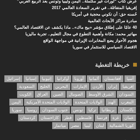
عرض كتاب “ثورات غير مكتملة.. اليمن وليبيا وتونس بعد الربيع العربي”
إفريقيا المتفائلة.. في تقرير السعادة العالمي 2017
حُسنه حق: أن تكوني محجبة في أمريكا
مبادرة مراكز الأبحاث العالمية
40 عامًا على إطلاق مؤشر «بيج ماك».. ماذا يكشف عن الاقتصاد العالمي؟
مهاتير محمد: مكانة وأهمية التطوع في مجال التعليم.. تجربة ماليزيا
هجوم الأحواز يضع المخابرات الإيرانية في مواجهة الواقع
الاقتصاد السياسي للاستثمار في سوريا
خريطة التغطية
آسيا
أفغانستان
ألمانيا
أوروبا
أوكرانيا
إثيوبيا
إسبانيا
إسرائيل
إفريقيا
إيران
الأردن
الإمارات
البحرين
الخليج
السعودية
السودان
الشرق الأوسط
الصومال
الصين
العراق
الكويت
المغرب
الهند
الولايات المتحدة
الولايات المتحدة الأمريكية
اليمن
باكستان
بريطانيا
تركيا
تونس
جنوب السودان
روسيا
سوريا
عمان
غزة
فرنسا
فلسطين
قطر
كازاخستان
كردستان
كوريا الشمالية
لبنان
ليبيا
مصر
ميانمار