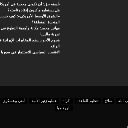
حُسنه حق: أن تكوني محجبة في أمريكا
هل يستطيع ماكرون إنقاذ رئاسته؟
«الشرق الأوسط الأمريكي»: كيف خربت 
المتحدة المنطقة؟
مهاتير محمد: مكانة وأهمية التطوع في م
تجربة ماليزيا
هجوم الأحواز يضع المخابرات الإيرانية 
الواقع
الاقتصاد السياسي للاستثمار في سوريا
 الله
سلاح
تنظيم القاعدة
أكراد
عملية زئير الأسد
أمني وعسكري
الروهنجيا