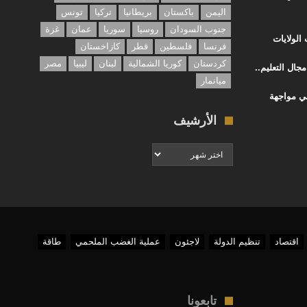
اليمن
باكستان
بريطانيا
تركيا
تونس
جنوب السودان
روسيا
سوريا
عمان
غزة
الولايات
فرنسا
فلسطين
قطر
كازاخستان
كردستان
كوريا الشمالية
لبنان
ليبيا
مصر
جال التعليم..
ميانمار
في مواجهة
الأرشيف
الأرشيف
اقتصاد
تنظيم الدولة
لاجئون
عملية الغضب الملحمي
طاقة
تابعونا