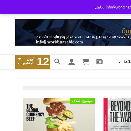
تجاهل
12
أحدث
ائط
المنشورات
موضوع الغلاف