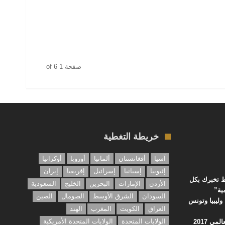
صفحة 1 of 6
خريطة التغطية
آسيا
أفغانستان
ألمانيا
أوروبا
أوكرانيا
إثيوبيا
إسبانيا
إسرائيل
إفريقيا
إيران
ء الجغرافيا: 10 خرائط تخبرك بكل
الأردن
الإمارات
البحرين
الخليج
السعودية
ية”
السودان
الشرق الأوسط
الصومال
الصين
وليبيا وتونس
العراق
الكويت
المغرب
الهند
الولايات المتحدة
الولايات المتحدة الأمريكية
مي 2017