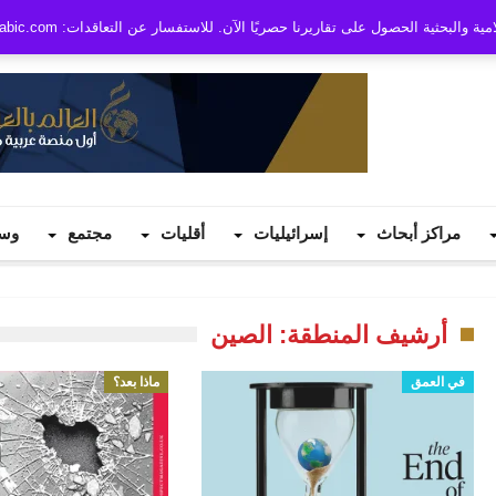
بحثية الحصول على تقاريرنا حصريًا الآن. للاستفسار عن التعاقدات: info@worldinarabic.com
مراكز أبحاث
إسرائيليات
أقليات
مجتمع
وس
أرشيف المنطقة: الصين
في العمق
ماذا بعد؟