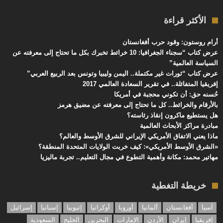
الأكثر قراءة
أرام روستون: وقود حرب أفغانستان
عرض كتاب “سجناء الجغرافيا: 10 خرائط تخبرك بكل ما تحتاج إلى معرفته عن
السياسة العالمية”
عرض كتاب “ثورات غير مكتملة.. اليمن وليبيا وتونس بعد الربيع العربي”
إفريقيا المتفائلة.. في تقرير السعادة العالمي 2017
حُسنه حق: أن تكوني محجبة في أمريكا
بالأرقام والخرائط.. كل ما تحتاج إلى معرفته عن مضيق هرمز
هل يستطيع ماكرون إنقاذ رئاسته؟
مبادرة مراكز الأبحاث العالمية
ماذا يعني الاتفاق الأمريكي الإيراني للشرق الأوسط والعالم؟
«الشرق الأوسط الأمريكي»: كيف خربت الولايات المتحدة المنطقة؟
مهاتير محمد: مكانة وأهمية التطوع في مجال التعليم.. تجربة ماليزيا
خريطة التغطية
آسيا
أفغانستان
ألمانيا
أوروبا
أوكرانيا
إثيوبيا
إسبانيا
إسرائيل
إفريقيا
إيران
الأردن
الإمارات
البحرين
الخليج
السعودية