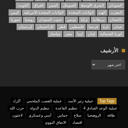
السودان
الشرق الأوسط
الصومال
الصين
العراق
الكويت
المغرب
الهند
الولايات المتحدة
الولايات المتحدة الأمريكية
اليمن
باكستان
بريطانيا
تركيا
تونس
جنوب السودان
روسيا
سوريا
عمان
غزة
فرنسا
فلسطين
قطر
كازاخستان
كردستان
كوريا الشمالية
لبنان
ليبيا
مصر
ميانمار
الأرشيف
الأرشيف
Top Tags
عملية زئير الأسد
عملية الغضب الملحمي
أكراد
عملية الوعد الصادق 4
تنظيم القاعدة
تنظيم الدولة
حزب الله
طاقة
الروهنجيا
سلاح
حماس
أمني وعسكري
لاجئون
اقتصاد
الاتفاق النووي